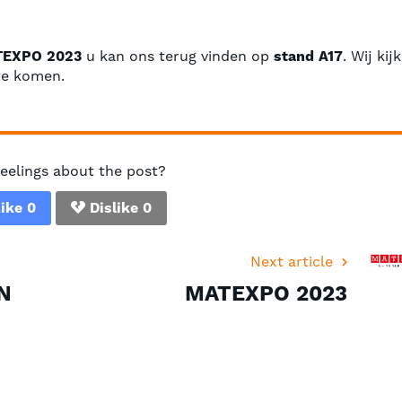
EXPO 2023
u kan ons terug vinden op
stand A17
. Wij kij
 te komen.
feelings about the post?
ike
0
Dislike
0
Next article
N
MATEXPO 2023