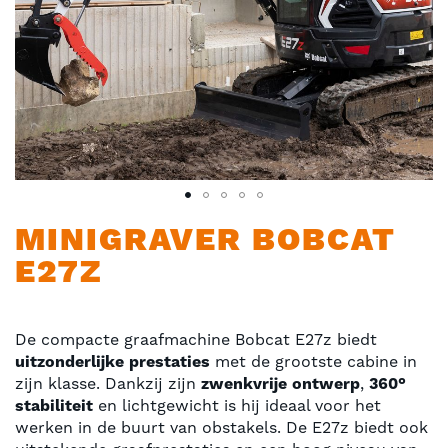
Ga
MINIGRAVER BOBCAT
naar
E27Z
het
begin
van
de
De compacte graafmachine Bobcat E27z biedt
afbeeldingen-
uitzonderlijke prestaties
met de grootste cabine in
gallerij
zijn klasse. Dankzij zijn
zwenkvrije ontwerp
,
360°
stabiliteit
en lichtgewicht is hij ideaal voor het
werken in de buurt van obstakels. De E27z biedt ook